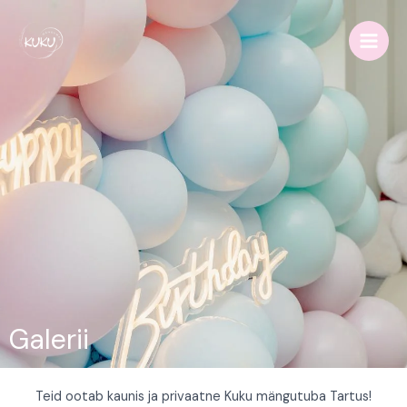
Skip
Main
to
Men
content
Galerii
Teid ootab kaunis ja privaatne Kuku mängutuba Tartus!